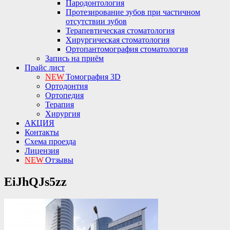
Пародонтология
Протезирование зубов при частичном
отсутствии зубов
Терапевтическая стоматология
Хирургическая стоматология
Ортопантомография стоматология
Запись на приём
Прайс лист
NEW
Томография 3D
Ортодонтия
Ортопедия
Терапия
Хирургия
АКЦИЯ
Контакты
Схема проезда
Лицензия
NEW
Отзывы
EiJhQJs5zz